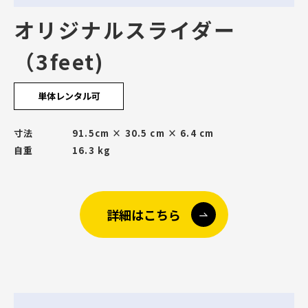
オリジナルスライダー
（3feet)
単体レンタル可
寸法
91.5cm × 30.5 cm × 6.4 cm
自重
16.3 kg
詳細はこちら