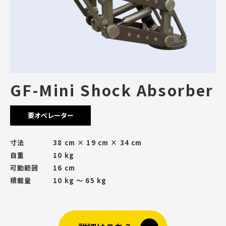
GF-Mini Shock Absorber
要オペレーター
寸法
38 cm × 19 cm × 34 cm
自重
10 kg
可動範囲
16 cm
積載量
10 kg ～ 65 kg