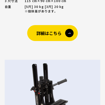
3 尺寸法
115 cm×90 cm×100 cm
自重
[5尺] 30 kg [3尺] 20 kg
※個体差があります。
詳細はこちら