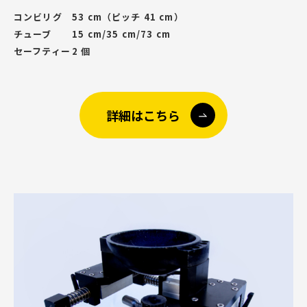
コンビリグ
53 cm（ピッチ 41 cm）
チューブ
15 cm/35 cm/73 cm
セーフティー
2 個
詳細はこちら