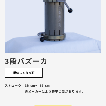
3段バズーカ
単体レンタル可
ストローク
35 cm～ 68 cm
各メーカーにより若干の差があります。