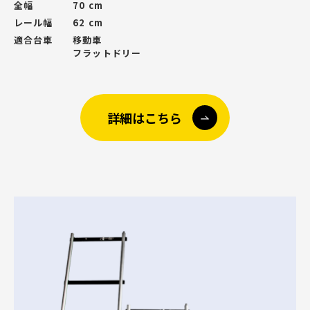
全幅
70 cm
レール幅
62 cm
適合台車
移動車
フラットドリー
詳細はこちら