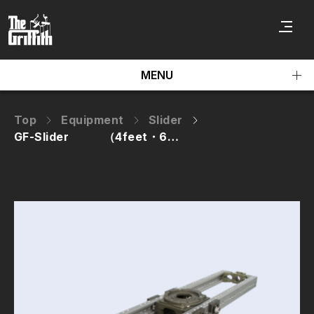
MENU
Top
Equipment
Slider
GF-Slider （4feet・6…